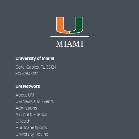
University of Miami
Coral Gables
,
FL
33124
305-284-2211
UM Network
About UM
UM News and Events
Admissions
Alumni & Friends
UHealth
Hurricane Sports
University Hotline